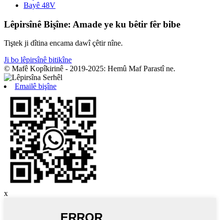
Bayê 48V
Lêpirsînê Bişîne: Amade ye ku bêtir fêr bibe
Tiştek ji dîtina encama dawî çêtir nîne.
Ji bo lêpirsînê bitikîne
© Mafê Kopîkirinê - 2019-2025: Hemû Maf Parastî ne.
Emailê bişîne
x