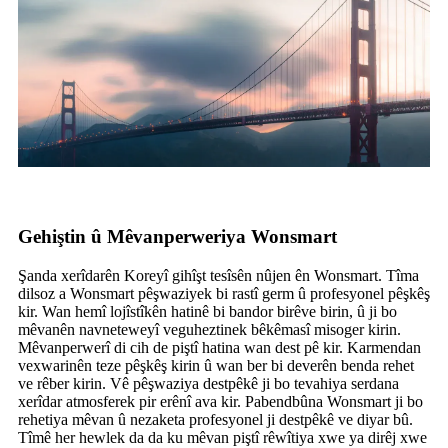
Gehiştin û Mêvanperweriya Wonsmart
Şanda xerîdarên Koreyî gihîşt tesîsên nûjen ên Wonsmart. Tîma
dilsoz a Wonsmart pêşwaziyek bi rastî germ û profesyonel pêşkêş
kir. Wan hemî lojîstîkên hatinê bi bandor birêve birin, û ji bo
mêvanên navneteweyî veguheztinek bêkêmasî misoger kirin.
Mêvanperwerî di cih de piştî hatina wan dest pê kir. Karmendan
vexwarinên teze pêşkêş kirin û wan ber bi deverên benda rehet
ve rêber kirin. Vê pêşwaziya destpêkê ji bo tevahiya serdana
xerîdar atmosferek pir erênî ava kir. Pabendbûna Wonsmart ji bo
rehetiya mêvan û nezaketa profesyonel ji destpêkê ve diyar bû.
Tîmê her hewlek da da ku mêvan piştî rêwîtiya xwe ya dirêj xwe