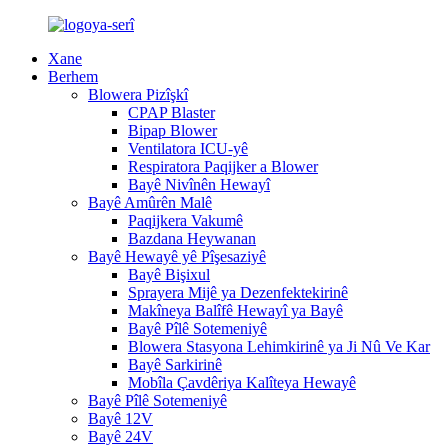
Xane
Berhem
Blowera Pizîşkî
CPAP Blaster
Bipap Blower
Ventilatora ICU-yê
Respiratora Paqijker a Blower
Bayê Nivînên Hewayî
Bayê Amûrên Malê
Paqijkera Vakumê
Bazdana Heywanan
Bayê Hewayê yê Pîşesaziyê
Bayê Bişixul
Sprayera Mijê ya Dezenfektekirinê
Makîneya Balîfê Hewayî ya Bayê
Bayê Pîlê Sotemeniyê
Blowera Stasyona Lehimkirinê ya Ji Nû Ve Kar
Bayê Sarkirinê
Mobîla Çavdêriya Kalîteya Hewayê
Bayê Pîlê Sotemeniyê
Bayê 12V
Bayê 24V