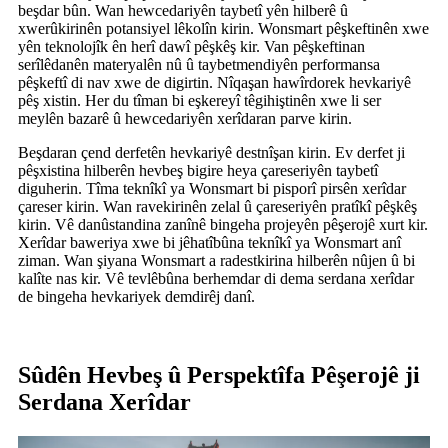
beşdar bûn. Wan hewcedariyên taybetî yên hilberê û
xwerûkirinên potansiyel lêkolîn kirin. Wonsmart pêşkeftinên xwe
yên teknolojîk ên herî dawî pêşkêş kir. Van pêşkeftinan
serîlêdanên materyalên nû û taybetmendiyên performansa
pêşkeftî di nav xwe de digirtin. Nîqaşan hawîrdorek hevkariyê
pêş xistin. Her du tîman bi eşkereyî têgihiştinên xwe li ser
meylên bazarê û hewcedariyên xerîdaran parve kirin.
Beşdaran çend derfetên hevkariyê destnîşan kirin. Ev derfet ji
pêşxistina hilberên hevbeş bigire heya çareseriyên taybetî
diguherin. Tîma teknîkî ya Wonsmart bi pisporî pirsên xerîdar
çareser kirin. Wan ravekirinên zelal û çareseriyên pratîkî pêşkêş
kirin. Vê danûstandina zanînê bingeha projeyên pêşerojê xurt kir.
Xerîdar baweriya xwe bi jêhatîbûna teknîkî ya Wonsmart anî
ziman. Wan şiyana Wonsmart a radestkirina hilberên nûjen û bi
kalîte nas kir. Vê tevlêbûna berhemdar di dema serdana xerîdar
de bingeha hevkariyek demdirêj danî.
Sûdên Hevbeş û Perspektîfa Pêşerojê ji
Serdana Xerîdar