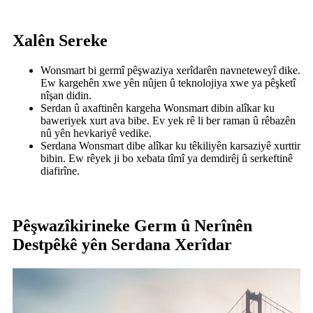
Xalên Sereke
Wonsmart bi germî pêşwaziya xerîdarên navneteweyî dike.
Ew kargehên xwe yên nûjen û teknolojiya xwe ya pêşketî
nîşan didin.
Serdan û axaftinên kargeha Wonsmart dibin alîkar ku
baweriyek xurt ava bibe. Ev yek rê li ber raman û rêbazên
nû yên hevkariyê vedike.
Serdana Wonsmart dibe alîkar ku têkiliyên karsaziyê xurttir
bibin. Ew rêyek ji bo xebata tîmî ya demdirêj û serkeftinê
diafirîne.
Pêşwazîkirineke Germ û Nerînên
Destpêkê yên Serdana Xerîdar