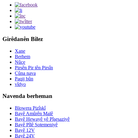
Girêdanên Bilez
Xane
Berhem
Nûçe
Pirsên Pir tên Pirsîn
Çûna nava
Paqij bûn
vîdyo
Navenda berheman
Blowera Pizîşkî
Bayê Amûrên Malê
Bayê Hewayê yê Pîşesaziyê
Bayê Pîlê Sotemeniyê
Bayê 12V
Bayê 24V