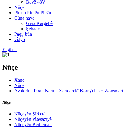
Bayê 48V
Nûçe
Pirsên Pir tên Pirsîn
Çûna nava
Gera Kargehê
Şehade
Paqij bûn
vîdyo
English
Nûçe
Xane
Nûçe
Avakirina Piran Nêrîna Xerîdarekî Koreyî li ser Wonsmart
Nûçe
Nûçeyên Şîrketê
Nûçeyên Pîşesaziyê
Nûçeyên Berheman