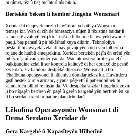
bi qîmet, rêz û baş bicîhkirî hîs bikin.
Bertekên Yekem li hember Jîngeha Wonsmart
Xerîdar bi eleqeyek mezin hawîrdora xebatê ya Wonsmart
temaşe kir. Wan di cih de binesaziya nûjen û rêxistina baldar li
seranserê avahiyê ferq kir. Tesîsên hilberînê bi awayekî awarte
paqij, baş parastî û pir bikêrhatî xuya dikirin. Teknolojiya
pêşkeftî bi awayekî zelal di nav pêvajoyên cûda yên hilberîna
rojane de hatibû entegrekirin. Xerîdar bertekên pêşîn ên erênî yên
bihêz nîşanî van çavdêriyan da. Wan atmosfera profesyonel û
balkişandina zelal li ser kontrola kalîteyê di her qonaxê de pesnê
xwe dan. Ev bandora destpêkê dilsoziya Wonsmart ji bo
jêhatîbûna operasyonel û nûjeniya domdar tekez kir. Hawîrdora
giştî hestek xurt a armanc, şiyana pêşkeftî û pabendbûnek bi
standardên bilind re nîşan da. Vê destpêka sozdar bingehek zexm
ji bo nîqaşên berfireh ên paşê û gerên kargehê yên berfireh ên ku
ji bo serdana xerîdar hatine plankirin danî.
Lêkolîna Operasyonên Wonsmart di
Dema Serdana Xerîdar de
Gera Kargehê û Kapasîteyên Hilberînê