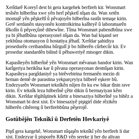
Xerîdarê Koreyî dest bi gera kargehek berfireh kir. Wonsmart
tesîsên hilberîna xwe yên herî pêşketî nîşan da. Wan xetên
montajê yên pêşkeftî û pêvajoyên hilberîna rastîn temaşe kirin.
Gerê serdanên stasyonên kontrolkirina kalîteyê û laboratuarên
lêkolîn û pêşveçûnê dihewîne. Tîma Wonsmart pabendbûna xwe
ya bi jêhatîbûna operasyonel nîşan da. Wan bal kişand ser
yekbûna otomasyon û hostatiya jêhatî. Xerîdar şahidiya
prosedurên ceribandina hûrgulî ji bo hilberên cûrbecûr kir. Ev
prosedur standardên bilind û pêbaweriyê misoger dikin.
Kapasîteyên hilberînê yên Wonsmart mêvanan bandor kirin. Wan
karîgeriya herikîna kar û pîvana operasyonan destnîşan kirin.
Kapasîteya pargîdaniyê ya birêvebirina fermanên mezin di
heman demê de parastina yekparçeyiya hilberê eşkere bû.
Endezyarên Wonsmart teknîkên nûjen ên ku ew bikar tînin rave
kirin. Ev teknîk leza hilberînê çêtir dikin û bermayiyan kêm
dikin. Xerîdar têgihîştinek kûrtir a binesaziya hilberînê ya bihêz a
Wonsmart bi dest xist. Ev binesaziyê piştgirî dide rêzikên
hilberên cihêreng û berfirehbûna pêşerojê.
Gotûbêjên Teknîkî û Derfetên Hevkariyê
Piştî gera kargehê, Wonsmart nîqaşên teknîkî yên berfireh li dar
xist. Endezyar û pisporên R&D yên sereke ji her du aliyan