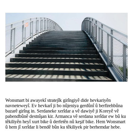
Wonsmart bi awayekî stratejîk girîngiyê dide hevkariyên
navneteweyî. Ev hevkarî ji bo nûjeniya gerdûnî û berfirehbûna
bazarê girîng in. Serdaneke xerîdar a vê dawiyê ji Koreyê vê
pabendbûnê destnîşan kir. Armanca vê serdana xerîdar ew bû ku
têkiliyên heyî xurt bike û derfetên nû keşif bike. Hem Wonsmart
û hem jî xerîdar li bendê bûn ku têkiliyek pir berhemdar hebe.